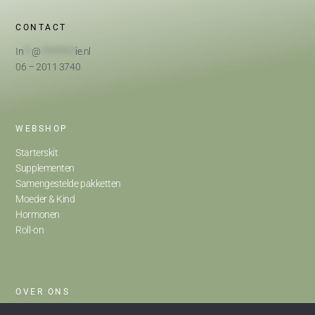
CONTACT
In
**
@
*********
ie.nl
06 – 2011 3740
WEBSHOP
Starterskit
Supplementen
Samengestelde pakketten
Moeder & Kind
Hormonen
Roll-on
OVER ONS