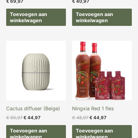
€
69,97
€
40,97
Toevoegen aan
Toevoegen aan
winkelwagen
winkelwagen
Oorspronkelijke
Huidige
Oorspronkelijke
Huidige
prijs
prijs
prijs
prijs
was:
is:
was:
is:
€ 65,97.
€ 44,97.
€ 48,97.
€ 44,97.
Cactus diffuser (Beige)
Ningxia Red 1 fles
€
65,97
€
44,97
€
48,97
€
44,97
Toevoegen aan
Toevoegen aan
winkelwagen
winkelwagen