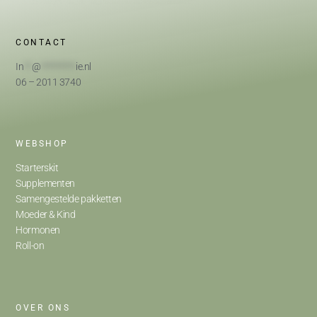
CONTACT
In
**
@
*********
ie.nl
06 – 2011 3740
WEBSHOP
Starterskit
Supplementen
Samengestelde pakketten
Moeder & Kind
Hormonen
Roll-on
OVER ONS