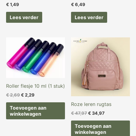
€
1,49
€
6,49
Lees verder
Lees verder
Oorspronkelijke
Huidige
Oorspronkelijke
Huidige
prijs
prijs
prijs
prijs
was:
is:
was:
is:
€ 2,69.
€ 2,29.
€ 47,97.
€ 34,97.
Roller flesje 10 ml (1 stuk)
€
2,69
€
2,29
Roze leren rugtas
Toevoegen aan
€
47,97
€
34,97
winkelwagen
Toevoegen aan
winkelwagen