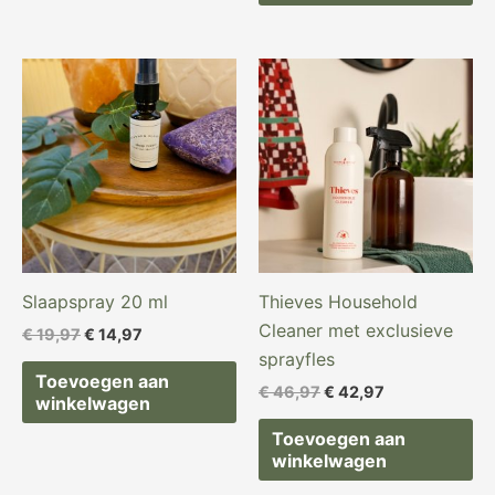
Oorspronkelijke
Huidige
Oorspronkelijke
Huidige
prijs
prijs
prijs
prijs
was:
is:
was:
is:
€ 19,97.
€ 14,97.
€ 46,97.
€ 42,97.
Slaapspray 20 ml
Thieves Household
Cleaner met exclusieve
€
19,97
€
14,97
sprayfles
Toevoegen aan
€
46,97
€
42,97
winkelwagen
Toevoegen aan
winkelwagen