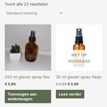
Toont alle 22 resultaten
Oorspronkelijke
Huidige
prijs
prijs
was:
is:
€ 2,89.
€ 2,49.
NIET OP
VOORRAAD
250 ml glazen spray fles
30 ml glazen spray flesje
€
5,99
€
2,89
€
2,49
Toevoegen aan
Lees verder
winkelwagen