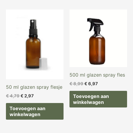
Oorspronkelijke
Huidige
Oorspronkelijke
Huidige
prijs
prijs
prijs
prijs
was:
is:
was:
is:
€ 4,79.
€ 2,97.
€ 8,99.
€ 6,97.
500 ml glazen spray fles
€
8,99
€
6,97
50 ml glazen spray flesje
€
4,79
€
2,97
Toevoegen aan
winkelwagen
Toevoegen aan
winkelwagen