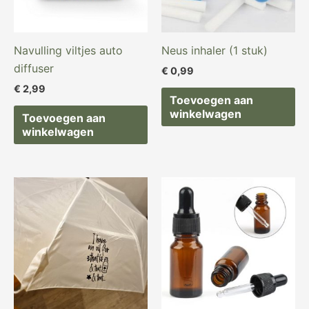
Navulling viltjes auto
Neus inhaler (1 stuk)
diffuser
€
0,99
€
2,99
Toevoegen aan
winkelwagen
Toevoegen aan
winkelwagen
Oorspronkelijke
Huidige
Oorspronkelijke
Huidige
prijs
prijs
prijs
prijs
was:
is:
was:
is:
€ 17,49.
€ 12,49.
€ 2,19.
€ 1,89.