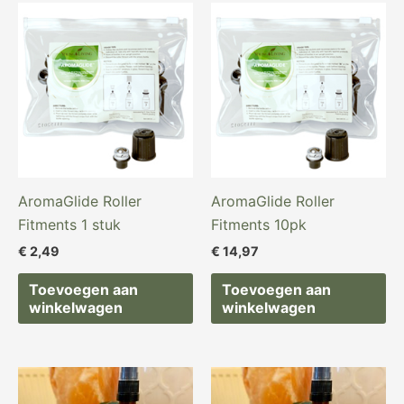
AromaGlide Roller
AromaGlide Roller
Fitments 1 stuk
Fitments 10pk
€
2,49
€
14,97
Toevoegen aan
Toevoegen aan
winkelwagen
winkelwagen
Oorspronkelijke
Huidige
Oorspronkelijke
Huidige
prijs
prijs
prijs
prijs