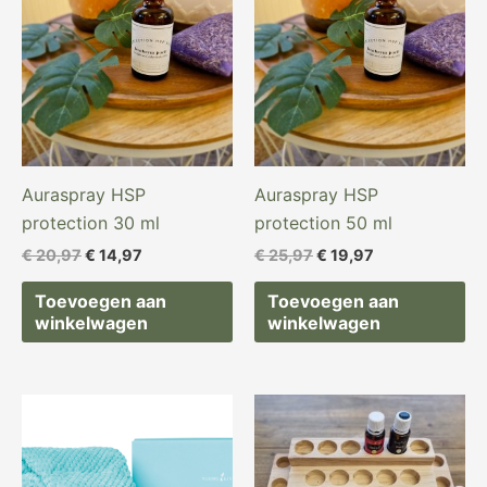
was:
is:
was:
is:
€ 20,97.
€ 14,97.
€ 25,97.
€ 19,97.
Auraspray HSP
Auraspray HSP
protection 30 ml
protection 50 ml
€
20,97
€
14,97
€
25,97
€
19,97
Toevoegen aan
Toevoegen aan
winkelwagen
winkelwagen
Oorspronkelijke
Huidige
Oorspronkelijke
Huidige
prijs
prijs
prijs
prijs
was:
is:
was:
is:
€ 39,97.
€ 24,97.
€ 39,97.
€ 19,97.