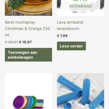
VOORRAAD
Kerst roomspray
Lava armband
Christmas & Orange 250
levensboom
ml
€
7,99
€
39,97
€
19,97
Lees verder
Toevoegen aan
winkelwagen