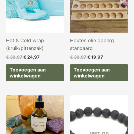
Hot & Cold wrap
Houten olie opberg
(kruik/pittenzak)
standaard
€
39,97
€
24,97
€
39,97
€
19,97
Toevoegen aan
Toevoegen aan
winkelwagen
winkelwagen
Oorspronkelijke
Huidige
prijs
prijs
was:
is:
€ 39,97.
€ 19,97.
NIET OP