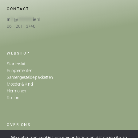
CONTACT
In
**
@
*********
ie.nl
06 – 2011 3740
WEBSHOP
Starterskit
Supplementen
Samengestelde pakketten
Moeder & Kind
Hormonen
Roll-on
OVER ONS
Home
We gebruiken cookies om ervoor te zorgen dat onze site zo