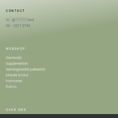
CONTACT
In
**
@
*********
ie.nl
06 – 2011 3740
WEBSHOP
Starterskit
Supplementen
Samengestelde pakketten
Moeder & Kind
Hormonen
Roll-on
OVER ONS