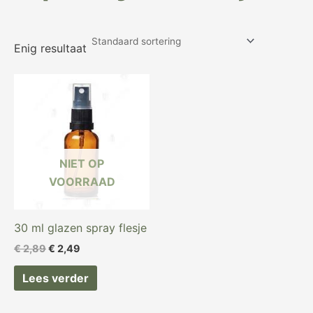
Enig resultaat
Oorspronkelijke
Huidige
prijs
prijs
was:
is:
€ 2,89.
€ 2,49.
NIET OP
VOORRAAD
30 ml glazen spray flesje
€
2,89
€
2,49
Lees verder