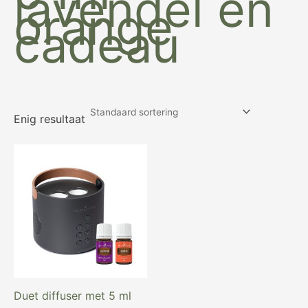
lavendel en
orange
cadeau
Enig resultaat
Oorspronkelijke
Huidige
prijs
prijs
was:
is:
€ 299,00.
€ 269,00.
Duet diffuser met 5 ml