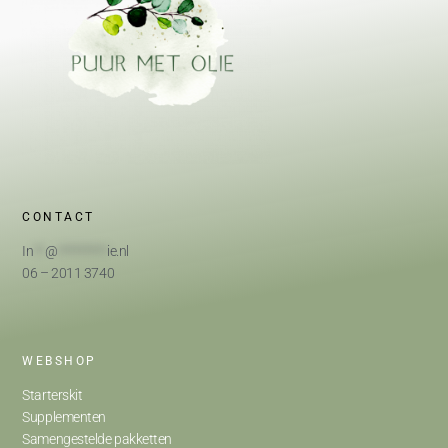
CONTACT
In
**
@
*********
ie.nl
06 – 2011 3740
WEBSHOP
Starterskit
Supplementen
Samengestelde pakketten