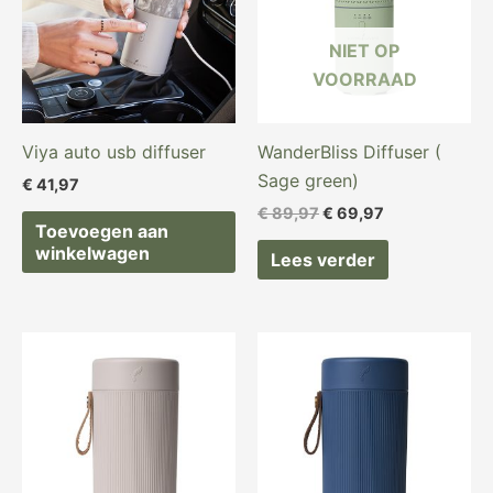
NIET OP
VOORRAAD
Viya auto usb diffuser
WanderBliss Diffuser (
Sage green)
€
41,97
€
89,97
€
69,97
Toevoegen aan
winkelwagen
Lees verder