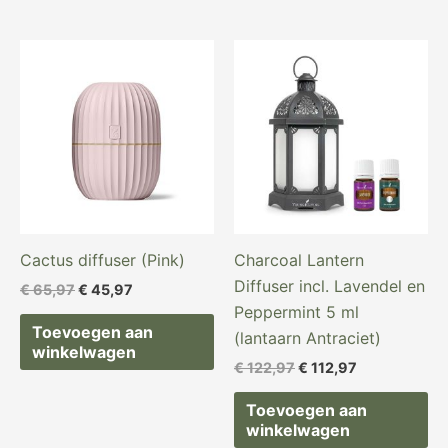
Oorspronkelijke
Huidige
Oorspronkelijke
Huidige
prijs
prijs
prijs
prijs
was:
is:
was:
is:
€ 65,97.
€ 45,97.
€ 122,97.
€ 112,97.
Cactus diffuser (Pink)
Charcoal Lantern
Diffuser incl. Lavendel en
€
65,97
€
45,97
Peppermint 5 ml
Toevoegen aan
(lantaarn Antraciet)
winkelwagen
€
122,97
€
112,97
Toevoegen aan
winkelwagen