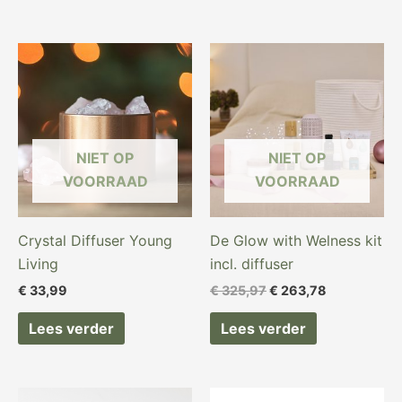
Oorspronkelijke
Huidige
prijs
prijs
was:
is:
€ 325,97.
€ 263,78.
NIET OP
NIET OP
VOORRAAD
VOORRAAD
Crystal Diffuser Young
De Glow with Welness kit
Living
incl. diffuser
€
33,99
€
325,97
€
263,78
Lees verder
Lees verder
Oorspronkelijke
Huidige