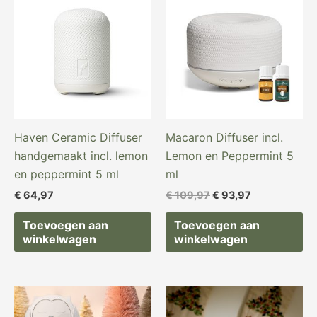
was:
is:
€ 109,97.
€ 93,97.
Haven Ceramic Diffuser
Macaron Diffuser incl.
handgemaakt incl. lemon
Lemon en Peppermint 5
en peppermint 5 ml
ml
€
64,97
€
109,97
€
93,97
Toevoegen aan
Toevoegen aan
winkelwagen
winkelwagen
Oorspronkelijke
Huidige
Oorspronkelijke
Huidige
prijs
prijs
prijs
prijs
was:
is:
was:
is: