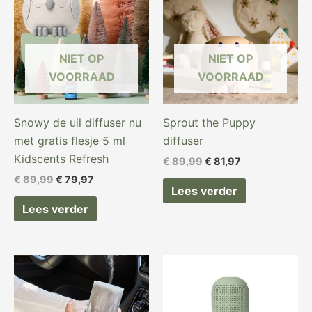
€ 89,99.
€ 79,97.
€ 89,99.
€ 81,97.
NIET OP
NIET OP
VOORRAAD
VOORRAAD
Snowy de uil diffuser nu
Sprout the Puppy
met gratis flesje 5 ml
diffuser
Kidscents Refresh
€
89,99
€
81,97
€
89,99
€
79,97
Lees verder
Lees verder
Oorspronkelijke
Huidige
prijs
prijs
was:
is:
€ 89,97.
€ 69,97.