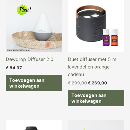
prijs
prijs
was:
is:
€ 299,00.
€ 269,00.
Dewdrop Diffuser 2.0
Duet diffuser met 5 ml
lavendel en orange
€
84,97
cadeau
Toevoegen aan
€
299,00
€
269,00
winkelwagen
Toevoegen aan
winkelwagen