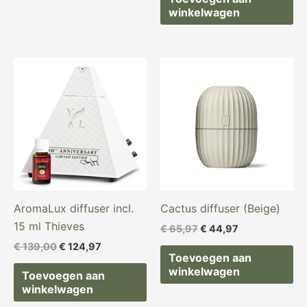
winkelwagen
Oorspronkelijke
Huidige
Oorspronkelijke
Huidige
prijs
prijs
prijs
prijs
was:
is:
was:
is:
€ 139,00.
€ 124,97.
€ 65,97.
€ 44,97.
AromaLux diffuser incl.
Cactus diffuser (Beige)
15 ml Thieves
€
65,97
€
44,97
€
139,00
€
124,97
Toevoegen aan
winkelwagen
Toevoegen aan
winkelwagen