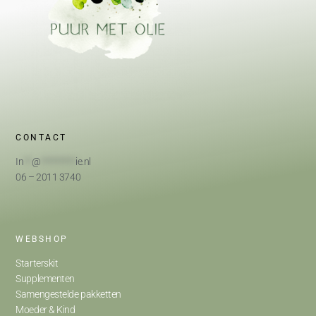
CONTACT
In
**
@
*********
ie.nl
06 – 2011 3740
WEBSHOP
Starterskit
Supplementen
Samengestelde pakketten
Moeder & Kind