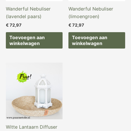
Wanderful Nebuliser
Wanderful Nebuliser
(lavendel paars)
(limoengroen)
€
72,97
€
72,97
Toevoegen aan
Toevoegen aan
winkelwagen
winkelwagen
Oorspronkelijke
Huidige
prijs
prijs
was:
is:
€ 122,97.
€ 89,97.
Witte Lantaarn Diffuser