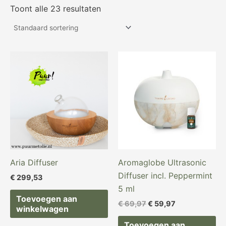
Toont alle 23 resultaten
Oorspronkelijke
Huidige
prijs
prijs
was:
is:
€ 69,97.
€ 59,97.
Aria Diffuser
Aromaglobe Ultrasonic
Diffuser incl. Peppermint
€
299,53
5 ml
Toevoegen aan
€
69,97
€
59,97
winkelwagen
Toevoegen aan