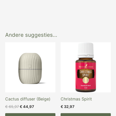
Andere suggesties…
Oorspronkelijke
Huidige
prijs
prijs
was:
is:
€ 65,97.
€ 44,97.
Cactus diffuser (Beige)
Christmas Spirit
€
65,97
€
44,97
€
32,97