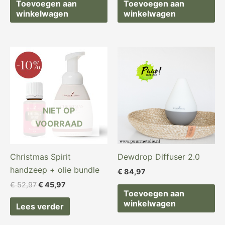
Toevoegen aan
Toevoegen aan
winkelwagen
winkelwagen
Oorspronkelijke
Huidige
prijs
prijs
was:
is:
€ 52,97.
€ 45,97.
NIET OP
VOORRAAD
Christmas Spirit
Dewdrop Diffuser 2.0
handzeep + olie bundle
€
84,97
€
52,97
€
45,97
Toevoegen aan
winkelwagen
Lees verder