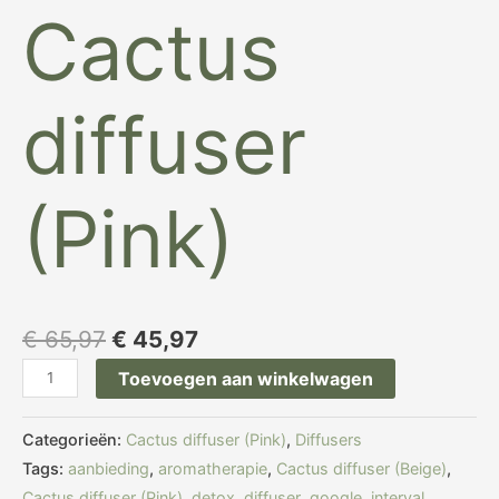
Cactus
diffuser
(Pink)
€
65,97
€
45,97
Toevoegen aan winkelwagen
Categorieën:
Cactus diffuser (Pink)
,
Diffusers
Tags:
aanbieding
,
aromatherapie
,
Cactus diffuser (Beige)
,
Cactus diffuser (Pink)
,
detox
,
diffuser
,
google
,
interval