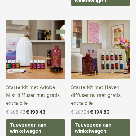
winkelwagen
Oorspronkelijke
Huidige
Oorspronkelijke
Huidige
prijs
prijs
prijs
prijs
was:
is:
was:
is:
€ 208,43.
€ 198,43.
€ 207,24.
€ 194,80.
Starterkit met Adobe
Starterkit met Haven
Mist diffuser met gratis
diffuser nu met gratis
extra olie
extra olie
€
208,43
€
198,43
€
207,24
€
194,80
Toevoegen aan
Toevoegen aan
winkelwagen
winkelwagen