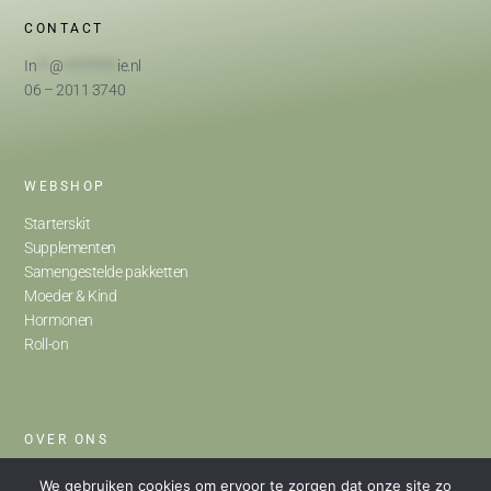
CONTACT
In
**
@
*********
ie.nl
06 – 2011 3740
WEBSHOP
Starterskit
Supplementen
Samengestelde pakketten
Moeder & Kind
Hormonen
Roll-on
OVER ONS
Home
We gebruiken cookies om ervoor te zorgen dat onze site zo