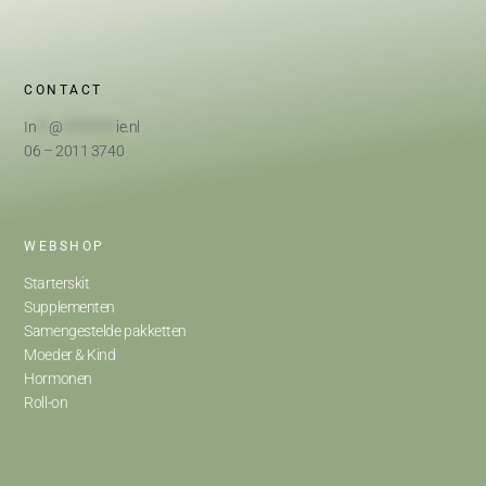
CONTACT
In
**
@
*********
ie.nl
06 – 2011 3740
WEBSHOP
Starterskit
Supplementen
Samengestelde pakketten
Moeder & Kind
Hormonen
Roll-on