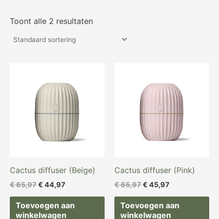
Toont alle 2 resultaten
Oorspronkelijke
Huidige
Oorspronkelijke
Huidige
prijs
prijs
prijs
prijs
was:
is:
was:
is:
€ 65,97.
€ 44,97.
€ 65,97.
€ 45,97.
Cactus diffuser (Beige)
Cactus diffuser (Pink)
€
65,97
€
44,97
€
65,97
€
45,97
Toevoegen aan
Toevoegen aan
winkelwagen
winkelwagen