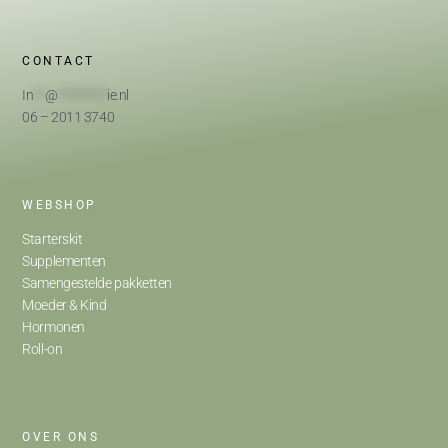
CONTACT
In
**
@
*********
ie.nl
06 – 2011 3740
WEBSHOP
Starterskit
Supplementen
Samengestelde pakketten
Moeder & Kind
Hormonen
Roll-on
OVER ONS