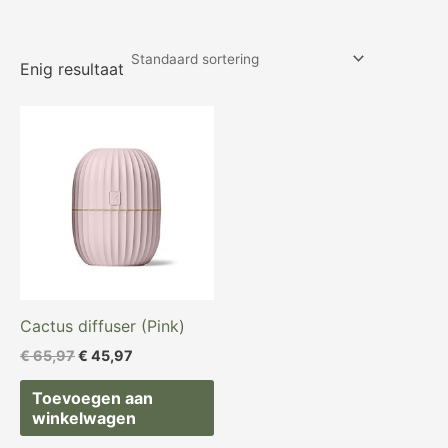
Enig resultaat
Oorspronkelijke
Huidige
prijs
prijs
was:
is:
€ 65,97.
€ 45,97.
Cactus diffuser (Pink)
€
65,97
€
45,97
Toevoegen aan
winkelwagen