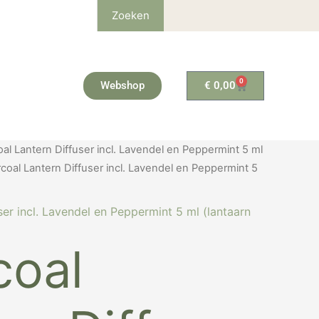
Zoeken
0
Winkelwagen
Webshop
€
0,00
onkelijke
Huidige
al Lantern Diffuser incl. Lavendel en Peppermint 5 ml
prijs
coal Lantern Diffuser incl. Lavendel en Peppermint 5
is:
7.
€ 112,97.
er incl. Lavendel en Peppermint 5 ml (lantaarn
coal