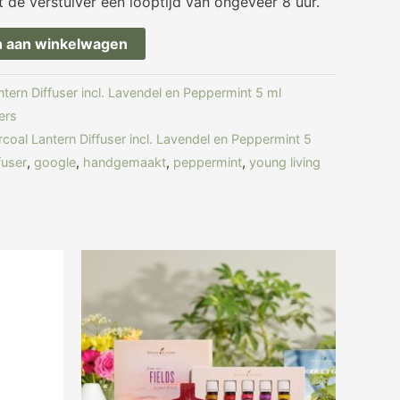
t de verstuiver een looptijd van ongeveer 8 uur.
 aan winkelwagen
tern Diffuser incl. Lavendel en Peppermint 5 ml
ers
coal Lantern Diffuser incl. Lavendel en Peppermint 5
fuser
,
google
,
handgemaakt
,
peppermint
,
young living