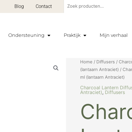
Zoeken
Blog
Contact
naar:
Ondersteuning
Praktijk
Mijn verhaal
Oorspr
Charcoal
Home
/
Diffusers
/
Charco
prijs
Lantern
(lantaarn Antraciet)
/ Char
was:
Diffuser
ml (lantaarn Antraciet)
€ 122,9
incl.
Charcoal Lantern Diffus
Lavendel
Antraciet)
,
Diffusers
en
Char
Peppermint
5
ml
(lantaarn