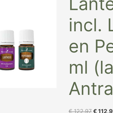
Lante
Antraciet)
aantal
incl.
en P
ml (l
Antra
€
122,97
€
112,9