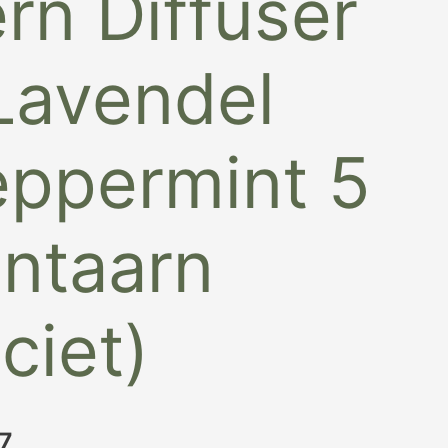
rn Diffuser
 Lavendel
eppermint 5
antaarn
ciet)
7