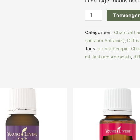
In de ‘lage’ modus heef
Toevoegen
Categorieën:
Charcoal Lan
(lantaarn Antraciet)
,
Diffus
Tags:
aromatherapie
,
Char
ml (lantaarn Antraciet)
,
dif