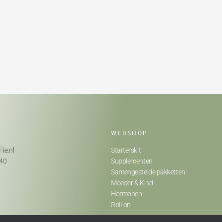
WEBSHOP
**
ie.nl
Starterskit
740
Supplementen
Samengestelde pakketten
Moeder & Kind
Hormonen
Roll-on