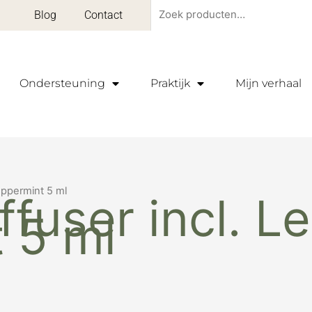
Zoeken
Blog
Contact
naar:
Ondersteuning
Praktijk
Mijn verhaal
eppermint 5 ml
ffuser incl. 
 5 ml