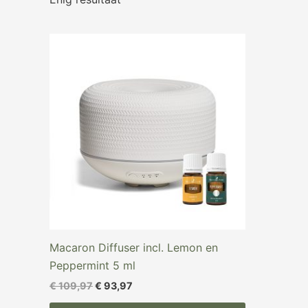
Oorspronkelijke
Huidige
prijs
prijs
was:
is:
€ 109,97.
€ 93,97.
Macaron Diffuser incl. Lemon en
Peppermint 5 ml
€
109,97
€
93,97