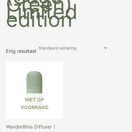
Green)
Limited
edition
Enig resultaat
Oorspronkelijke
Huidige
prijs
prijs
was:
is:
€ 89,97.
€ 69,97.
NIET OP
VOORRAAD
WanderBliss Diffuser (