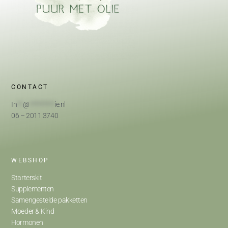
CONTACT
In
**
@
*********
ie.nl
06 – 2011 3740
WEBSHOP
Starterskit
Supplementen
Samengestelde pakketten
Moeder & Kind
Hormonen