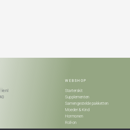
WEBSHOP
**
ie.nl
Starterskit
740
Supplementen
Samengestelde pakketten
Moeder & Kind
Hormonen
Roll-on