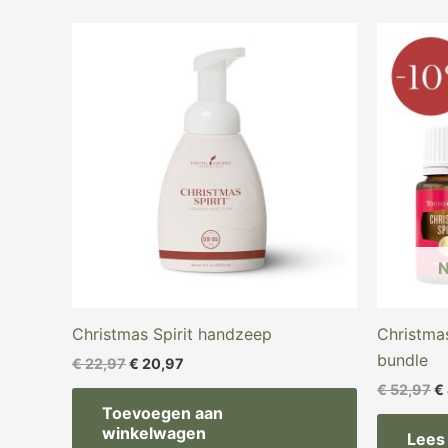
Oorspronkelijke
Huidige
O
prijs
prijs
pr
was:
is:
w
€ 22,97.
€ 20,97.
€ 
Christmas Spirit handzeep
Christmas
bundle
€
22,97
€
20,97
€
52,97
€
Toevoegen aan
winkelwagen
Lees