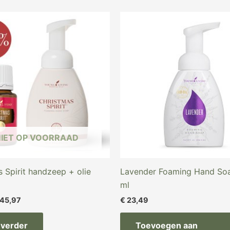
orspronkelijke
Huidige
ijs
prijs
as:
is:
52,97.
€ 45,97.
NIET OP VOORRAAD
 Spirit handzeep + olie
Lavender Foaming Hand So
ml
45,97
€
23,49
 verder
Toevoegen aan