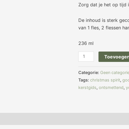
Zorg dat je het op tijd
De inhoud is sterk gec
van 1 fles, 2 flessen h
236 ml
Toevoegen
Categorie:
Geen categori
Tags:
christmas spirit
,
go
kerstgids
,
ontsmettend
,
y