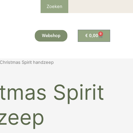
Zoeken
0
Winkelwagen
Webshop
€
0,00
nkelijke
Huidige
 Christmas Spirit handzeep
prijs
is:
tmas Spirit
€ 20,97.
zeep