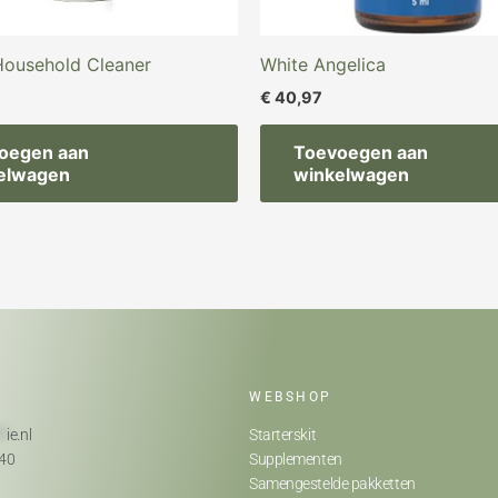
Household Cleaner
White Angelica
€
40,97
oegen aan
Toevoegen aan
elwagen
winkelwagen
WEBSHOP
**
ie.nl
Starterskit
740
Supplementen
Samengestelde pakketten