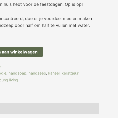
 in huis hebt voor de feestdagen! Op is op!
oncentreerd, doe er je voordeel mee en maken
andzeep door half om half te vullen met water.
 aan winkelwagen
e
ogle
,
handsoap
,
handzeep
,
kaneel
,
kerstgeur
,
oung living