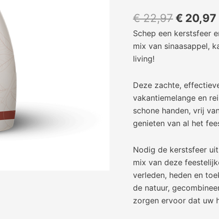
€
22,97
€
20,97
Schep een kerstsfeer en
mix van sinaasappel, k
living!
Deze zachte, effectie
vakantiemelange en rei
schone handen, vrij va
genieten van al het fee
Nodig de kerstsfeer ui
mix van deze feestelij
verleden, heden en toe
de natuur, gecombineer
zorgen ervoor dat uw h