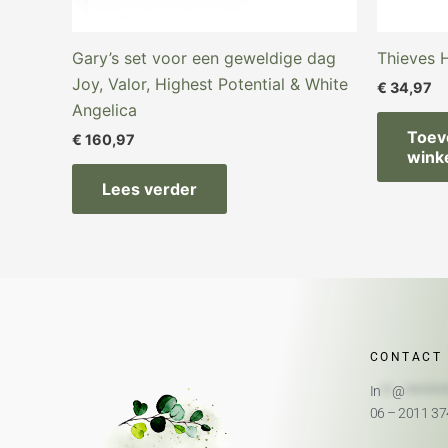
Gary’s set voor een geweldige dag
Thieves 
Joy, Valor, Highest Potential & White
€
34,97
Angelica
Toev
€
160,97
wink
Lees verder
CONTACT
In
**
@
*******
06 – 2011 3