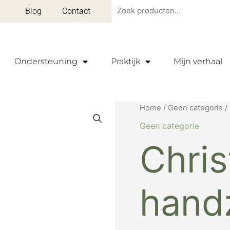
Zoeken
Blog
Contact
naar:
Ondersteuning
Praktijk
Mijn verhaal
Oorspro
Christmas
Home
/
Geen categorie
/
prijs
Spirit
Geen categorie
was:
handzeep
Chris
€ 22,97.
aantal
hand