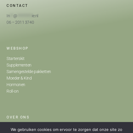
CONTACT
In
**
@
*********
ie.nl
06 – 2011 3740
WEBSHOP
Starterskit
Supplementen
Samengestelde pakketten
Moeder & Kind
Hormonen
Roll-on
OVER ONS
Home
We gebruiken cookies om ervoor te zorgen dat onze site zo