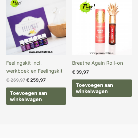
prijs
prijs
was:
is:
€ 269,97.
€ 259,97.
Feelingskit incl.
Breathe Again Roll-on
werkboek en Feelingskit
€
39,97
€
269,97
€
259,97
Toevoegen aan
winkelwagen
Toevoegen aan
winkelwagen