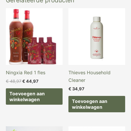
Gerelateerde producten
Oorspronkelijke
Huidige
prijs
prijs
was:
is:
€ 48,97.
€ 44,97.
Ningxia Red 1 fles
Thieves Household
Cleaner
€
48,97
€
44,97
€
34,97
Toevoegen aan
winkelwagen
Toevoegen aan
winkelwagen
Oorspronkelijke
Huidige