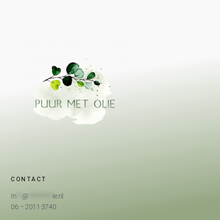
CONTACT
In
**
@
*********
ie.nl
06 – 2011 3740