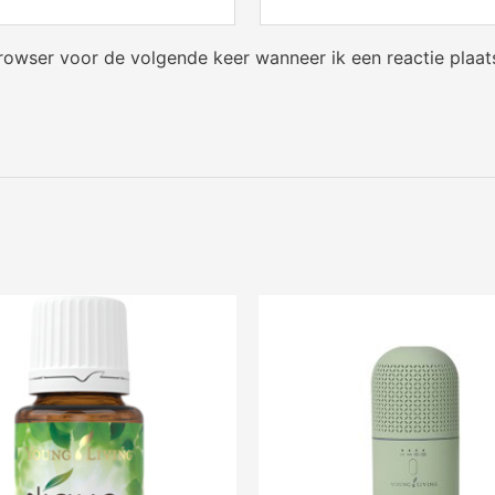
browser voor de volgende keer wanneer ik een reactie plaat
Oorspronkelijke
Huidige
prijs
prijs
was:
is:
€ 89,97.
€ 69,97.