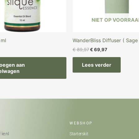
NIET OP VOORRAA
 ml
WanderBliss Diffuser ( Sage
€
89,97
€
69,97
oegen aan
Lees verder
elwagen
WEBSHOP
**
ie.nl
Starterskit