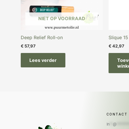
NIET OP VOORRAAD
Deep Relief Roll-on
Slique 15
€
57,97
€
42,97
Lees verder
Toev
wink
CONTACT
In
**
@
*******