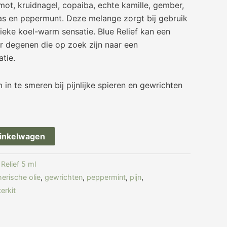
mot, kruidnagel, copaiba, echte kamille, gember,
as en pepermunt. Deze melange zorgt bij gebruik
ieke koel-warm sensatie. Blue Relief kan een
r degenen die op zoek zijn naar een
tie.
m in te smeren bij pijnlijke spieren en gewrichten
inkelwagen
 Relief 5 ml
herische olie
,
gewrichten
,
peppermint
,
pijn
,
terkit