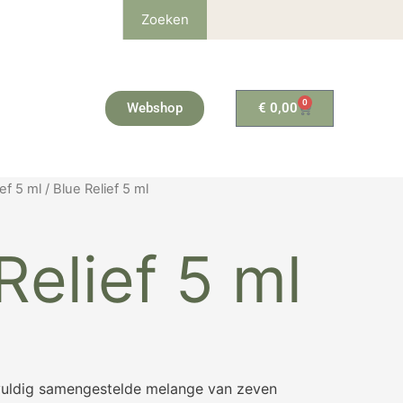
Zoeken
0
Winkelwagen
Webshop
€
0,00
ef 5 ml
/ Blue Relief 5 ml
Relief 5 ml
gvuldig samengestelde melange van zeven