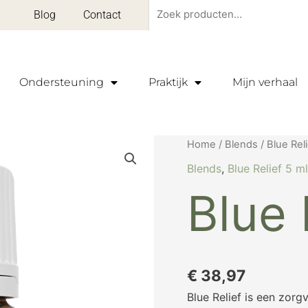
Zoeken
Blog
Contact
naar:
Ondersteuning
Praktijk
Mijn verhaal
Blue
Home
/
Blends
/
Blue Reli
Relief
Blends
,
Blue Relief 5 ml
5
Blue 
ml
aantal
€
38,97
Blue Relief is een zor