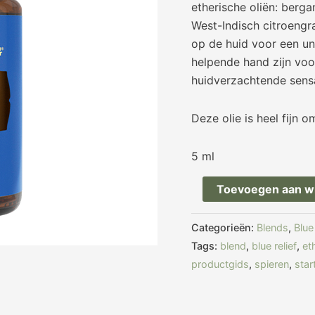
etherische oliën: berga
West-Indisch citroengr
op de huid voor een un
helpende hand zijn voo
huidverzachtende sensa
Deze olie is heel fijn o
5 ml
Toevoegen aan w
Categorieën:
Blends
,
Blue
Tags:
blend
,
blue relief
,
et
productgids
,
spieren
,
star