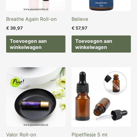
Breathe Again Roll-on
Believe
€
39,97
€
57,97
Toevoegen aan
Toevoegen aan
winkelwagen
winkelwagen
Oorspronkelijke
Huidige
prijs
prijs
was:
is:
€ 2,19.
€ 1,89.
Valor Roll-on
Pipetflesje 5 ml