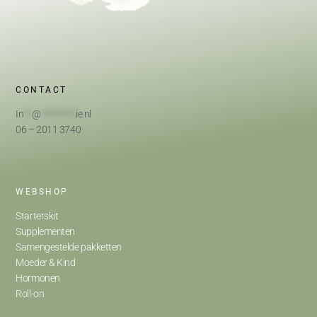
CONTACT
In
**
@
*********
ie.nl
06 – 2011 3740
WEBSHOP
Starterskit
Supplementen
Samengestelde pakketten
Moeder & Kind
Hormonen
Roll-on