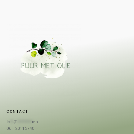
CONTACT
In
**
@
*********
ie.nl
06 – 2011 3740