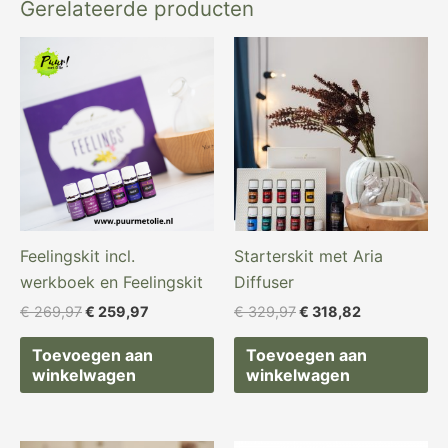
Gerelateerde producten
Oorspronkelijke
Huidige
Oorspronkelijke
Huidige
prijs
prijs
prijs
prijs
was:
is:
was:
is:
€ 269,97.
€ 259,97.
€ 329,97.
€ 318,82.
Feelingskit incl.
Starterskit met Aria
werkboek en Feelingskit
Diffuser
€
269,97
€
259,97
€
329,97
€
318,82
Toevoegen aan
Toevoegen aan
winkelwagen
winkelwagen