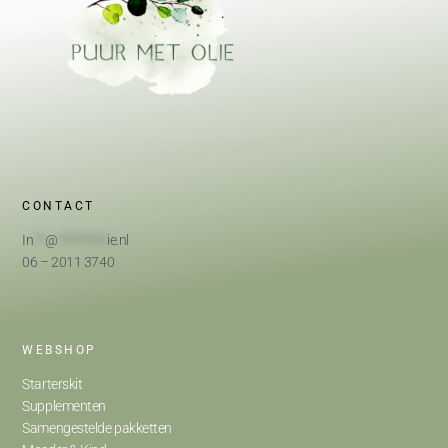
CONTACT
In
**
@
*********
ie.nl
06 – 2011 3740
WEBSHOP
Starterskit
Supplementen
Samengestelde pakketten