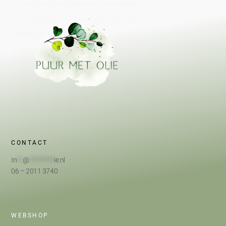
CONTACT
In
**
@
*********
ie.nl
06 – 2011 3740
WEBSHOP