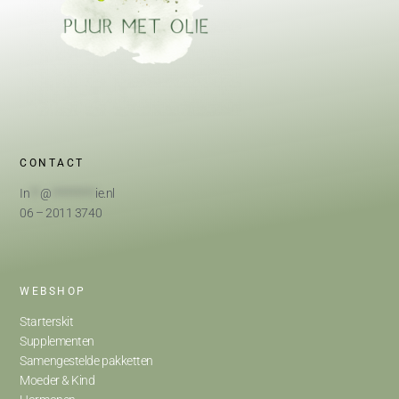
CONTACT
In
**
@
*********
ie.nl
06 – 2011 3740
WEBSHOP
Starterskit
Supplementen
Samengestelde pakketten
Moeder & Kind