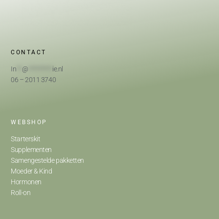
CONTACT
In
**
@
*********
ie.nl
06 – 2011 3740
WEBSHOP
Starterskit
Supplementen
Samengestelde pakketten
Moeder & Kind
Hormonen
Roll-on