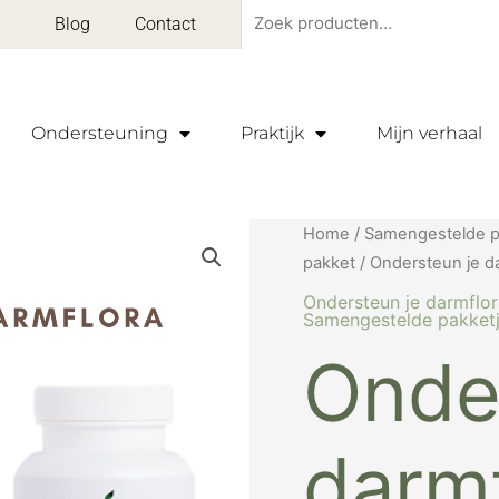
Zoeken
Blog
Contact
naar:
Ondersteuning
Praktijk
Mijn verhaal
Oorspro
Ondersteun
Home
/
Samengestelde p
prijs
je
pakket
/ Ondersteun je d
was:
darmflora
Ondersteun je darmflo
€ 109,9
pakket
Samengestelde pakket
aantal
Onde
darm