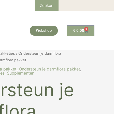
Zoeken
0
Winkelwagen
Webshop
€
0,00
nkelijke
Huidige
akketjes
/
Ondersteun je darmflora
prijs
armflora pakket
is:
ra pakket
,
Ondersteun je darmflora pakket
,
7.
€ 105,97.
jes
,
Supplementen
rsteun je
flora