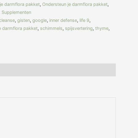
je darmflora pakket
,
Ondersteun je darmflora pakket
,
,
Supplementen
cleanse
,
gisten
,
google
,
inner defense
,
life 9
,
e darmflora pakket
,
schimmels
,
spijsvertering
,
thyme
,