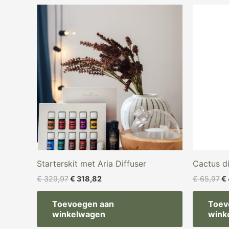
Oorspronkelijke
Huidige
Oo
prijs
prijs
pr
was:
is:
wa
€ 329,97.
€ 318,82.
€ 
Starterskit met Aria Diffuser
Cactus di
€
329,97
€
318,82
€
65,97
€
Toevoegen aan
Toev
winkelwagen
wink