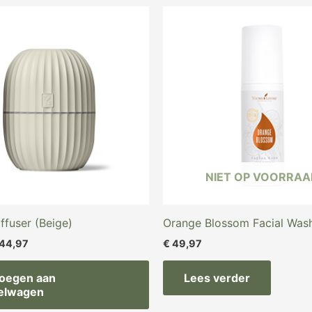
rspronkelijke
Huidige
ijs
prijs
s:
is:
65,97.
€ 44,97.
NIET OP VOORRAA
ffuser (Beige)
Orange Blossom Facial Was
44,97
€
49,97
oegen aan
Lees verder
elwagen