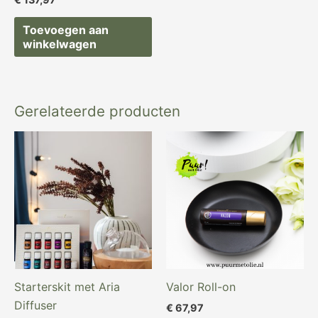
Toevoegen aan
winkelwagen
Gerelateerde producten
Oorspronkelijke
Huidige
prijs
prijs
was:
is:
€ 329,97.
€ 318,82.
Starterskit met Aria
Valor Roll-on
Diffuser
€
67,97