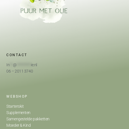
CONTACT
In
**
@
*********
ie.nl
06 – 2011 3740
WEBSHOP
Starterskit
Supplementen
Samengestelde pakketten
Moeder & Kind