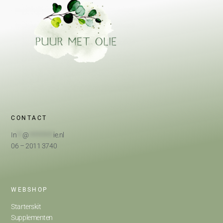
CONTACT
In
**
@
*********
ie.nl
06 – 2011 3740
WEBSHOP
Starterskit
Supplementen