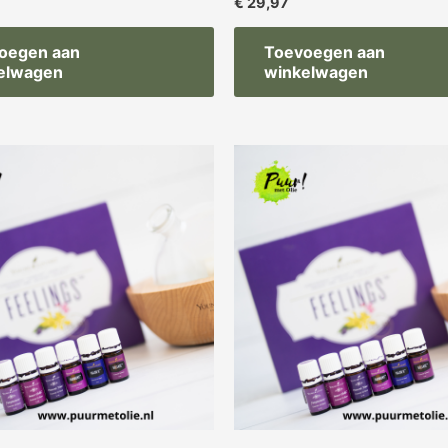
€
29,97
oegen aan
Toevoegen aan
elwagen
winkelwagen
orspronkelijke
Huidige
Oorspronkelijke
Huidige
ijs
prijs
prijs
prijs
as:
is:
was:
is:
 74,99.
€ 37,97.
€ 269,97.
€ 254,97.