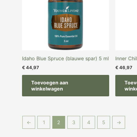
Idaho Blue Spruce (blauwe spar) 5 ml
Inner Chi
€
44,97
€
46,97
Toevoegen aan
Toev
winkelwagen
wink
←
1
2
3
4
5
→