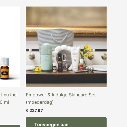
 nu incl.
Empower & Indulge Skincare Set
0 ml
(moederdag)
€
227,97
Toevoegen aan