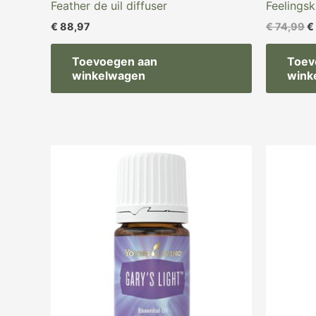
Feather de uil diffuser
Feelingsk
€
88,97
€
74,99
€
Toevoegen aan
Toev
winkelwagen
wink
Oorspronkelijke
Huidige
prijs
prijs
was:
is:
€ 66,97.
€ 48,97.