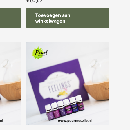
€
92,97
Toevoegen aan
winkelwagen
Oorspronkelijke
Huidige
prijs
prijs
was:
is:
€ 269,97.
€ 259,97.