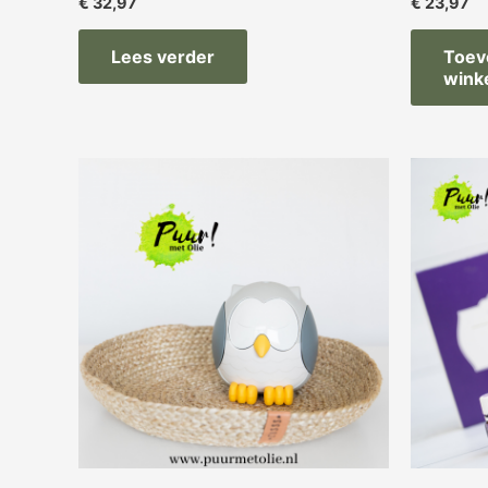
€
32,97
€
23,97
Lees verder
Toev
wink
O
pr
w
€