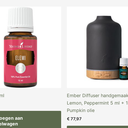
ml
Ember Diffuser handgemaakt
Lemon, Peppermint 5 ml + 1
Pumpkin olie
oegen aan
€
77,97
elwagen