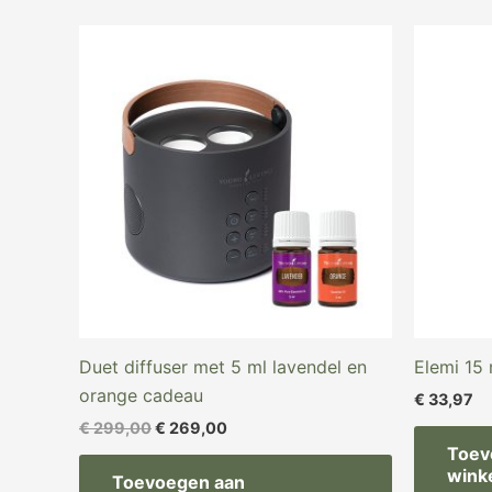
Oorspronkelijke
Huidige
prijs
prijs
was:
is:
€ 299,00.
€ 269,00.
Duet diffuser met 5 ml lavendel en
Elemi 15 
orange cadeau
€
33,97
€
299,00
€
269,00
Toev
wink
Toevoegen aan