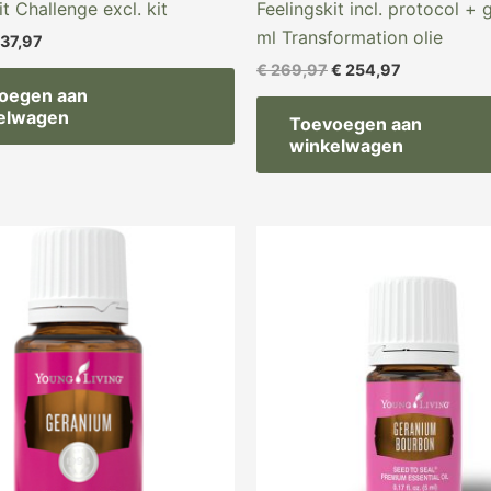
it Challenge excl. kit
Feelingskit incl. protocol + g
ml Transformation olie
37,97
€
269,97
€
254,97
oegen aan
elwagen
Toevoegen aan
winkelwagen