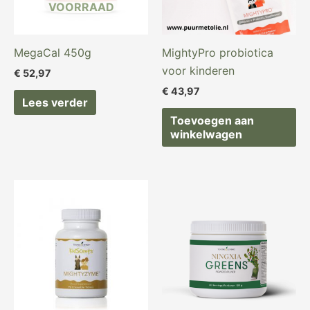
VOORRAAD
MegaCal 450g
MightyPro probiotica
voor kinderen
€
52,97
€
43,97
Lees verder
Toevoegen aan
winkelwagen