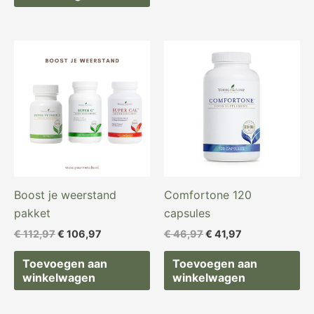
Oorspronkelijke
Huidige
Oorspronkelijke
Huidige
prijs
prijs
prijs
prijs
was:
is:
was:
is:
€ 112,97.
€ 106,97.
€ 46,97.
€ 41,97.
Boost je weerstand
Comfortone 120
pakket
capsules
€
112,97
€
106,97
€
46,97
€
41,97
Toevoegen aan
Toevoegen aan
winkelwagen
winkelwagen