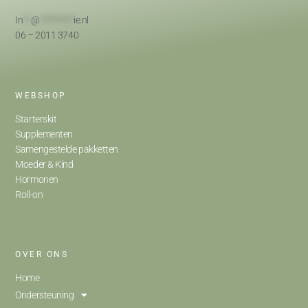
In
**
@
*********
ie.nl
06 – 2011 3740
WEBSHOP
Starterskit
Supplementen
Samengestelde pakketten
Moeder & Kind
Hormonen
Roll-on
OVER ONS
Home
Ondersteuning