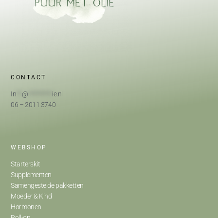
CONTACT
In
**
@
*********
ie.nl
06 – 2011 3740
WEBSHOP
Starterskit
Supplementen
Samengestelde pakketten
Moeder & Kind
Hormonen
Roll-on