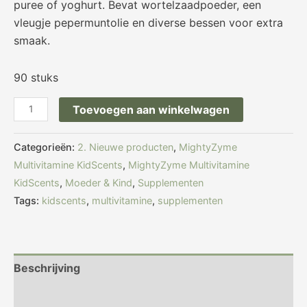
puree of yoghurt. Bevat wortelzaadpoeder, een
vleugje pepermu
ntolie en diverse bessen voor extra
smaak.
90 stuks
Toevoegen aan winkelwagen
Categorieën:
2. Nieuwe producten
,
MightyZyme
Multivitamine KidScents
,
MightyZyme Multivitamine
KidScents
,
Moeder & Kind
,
Supplementen
Tags:
kidscents
,
multivitamine
,
supplementen
Beschrijving
Beoordelingen (0)