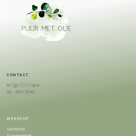
CONTACT
In
**
@
*********
ie.nl
06 – 2011 3740
WEBSHOP
Starterskit
Supplementen