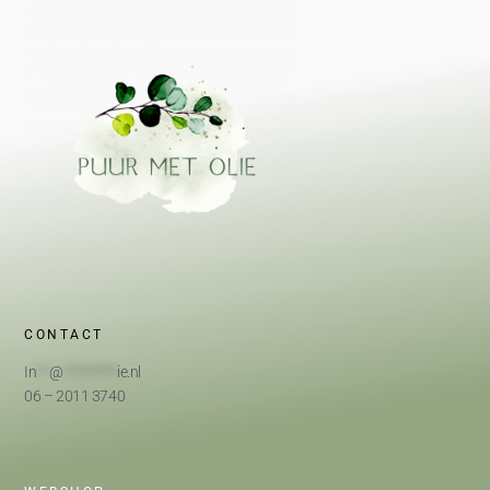
CONTACT
In
**
@
*********
ie.nl
06 – 2011 3740