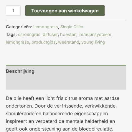
Toevoegen aan winkelwagen
Categorieën:
Lemongrass
,
Single Oliën
Tags:
citroengras
,
diffuser
,
hoesten
,
immuunsysteem
,
lemongrass
,
productgids
,
weerstand
,
young living
Beschrijving
Beoordelingen (0)
De olie heeft een licht fris citrus aroma met aardse
ondertonen. Door de verfrissende, verkwikkende,
stimulerende en balancerende eigenschappen
inspireert en verbeterd de mentale helderheid en
geeft ook ondersteuning aan de bloedcirculatie.