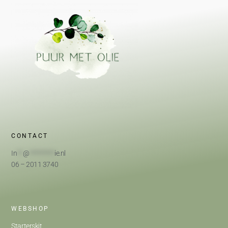
CONTACT
In
**
@
*********
ie.nl
06 – 2011 3740
WEBSHOP
Starterskit