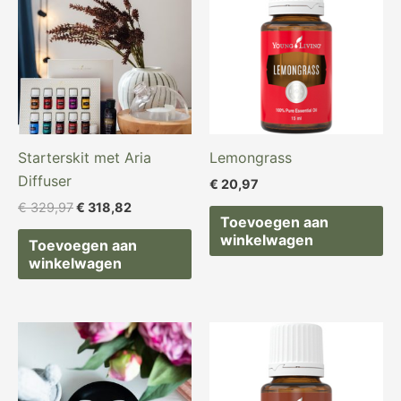
€ 329,97.
€ 318,82.
Starterskit met Aria
Lemongrass
Diffuser
€
20,97
€
329,97
€
318,82
Toevoegen aan
winkelwagen
Toevoegen aan
winkelwagen
Oorspronkelijke
Huidige
prijs
prijs
was:
is:
€ 84,97.
€ 79,97.