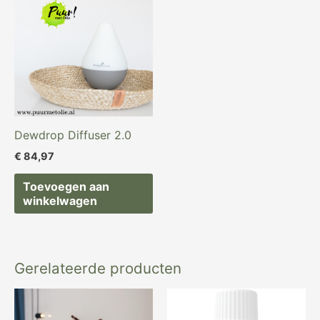
Dewdrop Diffuser 2.0
€
84,97
Toevoegen aan
winkelwagen
Gerelateerde producten
Oorspronkelijke
Huidige
prijs
prijs
was:
is: