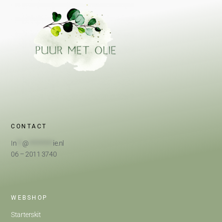
CONTACT
In
**
@
*********
ie.nl
06 – 2011 3740
WEBSHOP
Starterskit